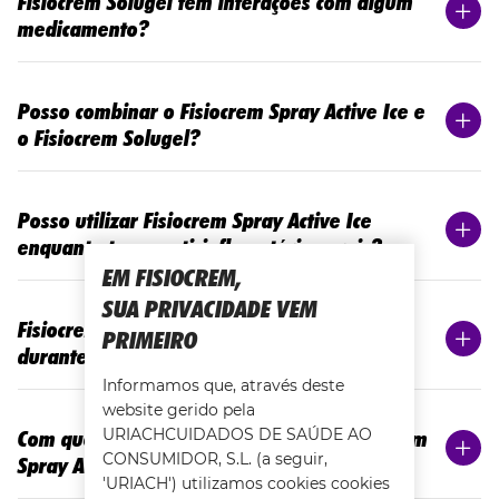
Fisiocrem Solugel tem interações com algum
medicamento?
Posso combinar o Fisiocrem Spray Active Ice e
o Fisiocrem Solugel?
Posso utilizar Fisiocrem Spray Active Ice
enquanto tomo anti-inflamatórios orais?
EM FISIOCREM,
SUA PRIVACIDADE VEM
Fisiocrem Spray Active Ice pode ser aplicado
PRIMEIRO
durante a gravidez e amamentação?
Informamos que, através deste
website gerido pela
URIACHCUIDADOS DE SAÚDE AO
Com que frequência se pode utilizar Fisiocrem
CONSUMIDOR, S.L. (a seguir,
Spray Active Ice?
'URIACH') utilizamos cookies cookies