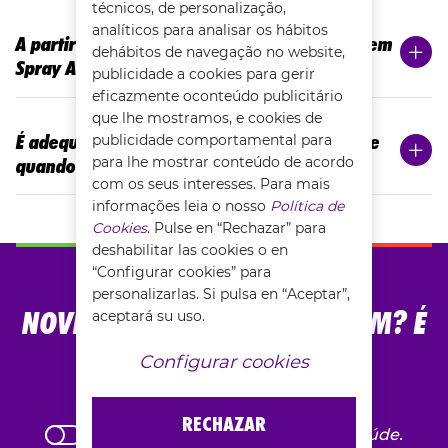
técnicos, de personalização,
analíticos para analisar os hábitos
A partir de que idade se pode aplicar Fisiocrem
dehábitos de navegação no website,
Spray Active Ice?
publicidade a cookies para gerir
eficazmente oconteúdo publicitário
que lhe mostramos, e cookies de
É adequado utilizar Fisiocrem Spray Active Ice
publicidade comportamental para
para lhe mostrar conteúdo de acordo
quando se tem uma lesão muscular?
com os seus interesses. Para mais
informações leia o nosso
Política de
Cookies
. Pulse en “Rechazar” para
deshabilitar las cookies o en
“Configurar cookies” para
QUER SABER AS ÚLTIMAS
personalizarlas. Si pulsa en “Aceptar”,
NOVIDADES SOBRE O FISIOCREM? É
aceptará su uso.
POSSÍVEL.
Configurar cookies
RECHAZAR
Sou um profissional da área da saúde.