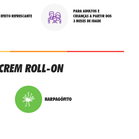
PARA ADULTOS E
EFEITO REFRESCANTE
CRIANÇAS A PARTIR DOS
3 MESES DE IDADE
OCREM ROLL-ON
HARPAGÓFITO