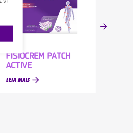
gurar
R
FISIOCREM PATCH
FIS
ACTIVE
ACTI
LEIA MAIS
LEIA M