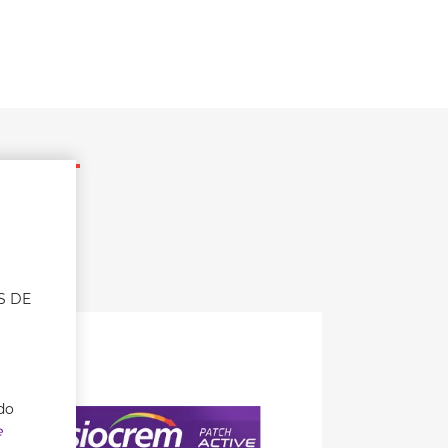
S DE
do
e