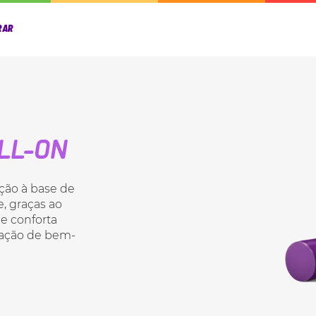
RAR
LL-ON
ção à base de
, graças ao
 e conforta
sação de bem-