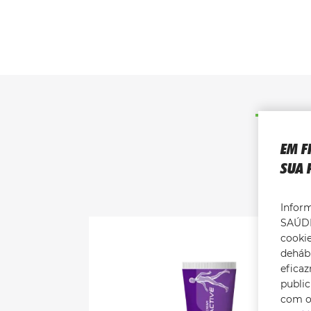
EM F
SUA 
Infor
SAÚDE
cookie
dehábi
efica
publi
com os