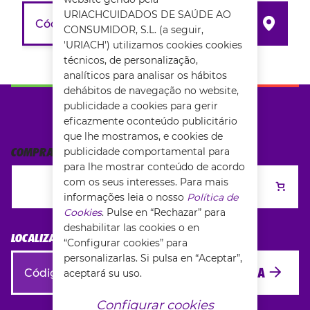
URIACHCUIDADOS DE SAÚDE AO
CONSUMIDOR, S.L. (a seguir,
'URIACH') utilizamos cookies cookies
técnicos, de personalização,
analíticos para analisar os hábitos
dehábitos de navegação no website,
publicidade a cookies para gerir
ONDE COMPRAR?
eficazmente oconteúdo publicitário
que lhe mostramos, e cookies de
COMPRA ONLINE
publicidade comportamental para
para lhe mostrar conteúdo de acordo
com os seus interesses. Para mais
COMPRA ONLINE
informações leia o nosso
Política de
Cookies
. Pulse en “Rechazar” para
deshabilitar las cookies o en
LOCALIZA A TUA FARMÁCIA MAIS PRÓXIMA
“Configurar cookies” para
personalizarlas. Si pulsa en “Aceptar”,
PESQUISA
aceptará su uso.
Configurar cookies