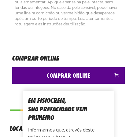
ou a amamentar. Aplique apenas na pele intacta, sem
feridas ou infeções. No caso da pele sensível, pode haver
uma ligeira comichão ou vermelhidão que desaparece
após um curto período de tempo. Leia atentamente a
rotulagem e as instruções deutilização.
COMPRAR ONLINE
COMPRAR ONLINE
EM FISIOCREM,
SUA PRIVACIDADE VEM
PRIMEIRO
LOCALIZA A TUA FARMÁCIA
Informamos que, através deste
website gerido pela