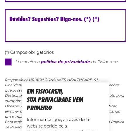
Dúvidas? Sugestões? Diga-nos. (*) (*)
(*) Campos obrigatórios
Li e aceito a
política de privacidade
da Fisiocrem
Responsável: URIACH CONSUMER HEALTHCARE, S.L.
Finalidades: Resolver quaisquer dúvidas, questões ou solicitações
EM FISIOCREM,
que possam ser apresentadas pelos usuários.
Destinatários: Seus dados não serão cedidos a terceiros, exceto para
SUA PRIVACIDADE VEM
cumprimento de obrigações legais.
PRIMEIRO
Direitos: Pode opor-se ao tratamento, limitá-lo, aceder, retificar,
eliminar os dados e exercer o seu direito à portabilidade, enviando
um e-mail para dpo@uriach.com.
Informamos que, através deste
Para mais informações sobre proteção de dados, consulte a Política
website gerido pela
de Privacidade.