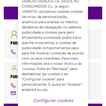
URIACHCUIDADOS DE SAÚDE AO
CONSUMIDOR, S.L. (a seguir,
'URIACH') utilizamos cookies cookies
ENVIAR
técnicos, de personalização,
analíticos para analisar os hábitos
dehábitos de navegação no website,
publicidade a cookies para gerir
eficazmente oconteúdo publicitário
PARA O CONSUMIDOR:
que lhe mostramos, e cookies de
publicidade comportamental para
+351 211 990 484
para lhe mostrar conteúdo de acordo
com os seus interesses. Para mais
informações leia o nosso
Política de
Cookies
. Pulse en “Rechazar” para
deshabilitar las cookies o en
PARA FISIOTERAPEUTAS
“Configurar cookies” para
personalizarlas. Si pulsa en “Aceptar”,
+351 914 187 649
aceptará su uso.
FISIOCREM.PORTUGAL@URIACH.COM
Configurar cookies