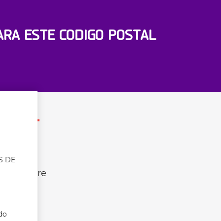
RA ESTE CODIGO POSTAL
OS
S DE
ades entre
azes.
do