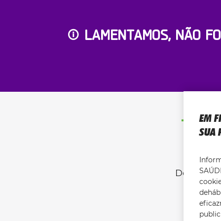
LAMENTAMOS, NÃO FO
EM F
SUA 
D
Infor
SAÚDE
Descubra 
cookie
a no
dehábi
efica
publi