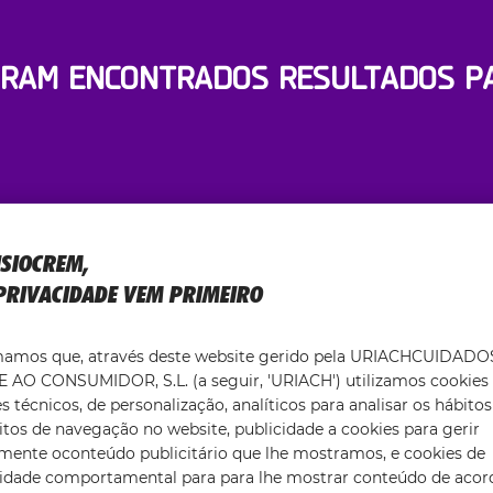
RAM ENCONTRADOS RESULTADOS PA
ISIOCREM,
PRIVACIDADE VEM PRIMEIRO
ESCOBRE OS NOSSOS PRODUT
mamos que, através deste website gerido pela URIACHCUIDADO
 AO CONSUMIDOR, S.L. (a seguir, 'URIACH') utilizamos cookies
o produto que melhor se adapta às suas necessid
s técnicos, de personalização, analíticos para analisar os hábitos
ssa gama de soluções específicas altamente efic
tos de navegação no website, publicidade a cookies para gerir
zmente oconteúdo publicitário que lhe mostramos, e cookies de
cidade comportamental para para lhe mostrar conteúdo de acor