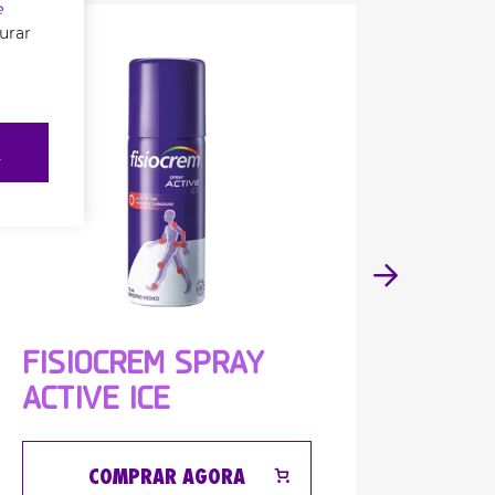
e
gurar
R
FISIOCREM SPRAY
FIS
ACTIVE ICE
ACT
COMPRAR AGORA