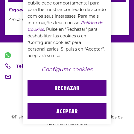
publicidade comportamental para
para lhe mostrar conteúdo de acordo
Esqueceu-se da sua palavra-passe?
com os seus interesses. Para mais
Ainda não tem conta?
pedido inscrever-se
informações leia o nosso
Política de
Cookies
. Pulse en “Rechazar” para
deshabilitar las cookies o en
“Configurar cookies” para
personalizarlas. Si pulsa en “Aceptar”,
aceptará su uso.
Telefone fixo:
Configurar cookies
RECHAZAR
ACEPTAR
©Fisiocrem Commerce é um site da Uriach. Todos os
direitos reservados